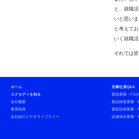
と、就職活
いと思いま
と考えてお
いく就職活
それでは皆
ホーム
先輩社員Q&A
エクセディを知る
製造業務・F.S
会社概要
製品検査業務・B
教育制度
製造技術業務・N
会社紹介ビデオライブラリー
設備保全業務・O