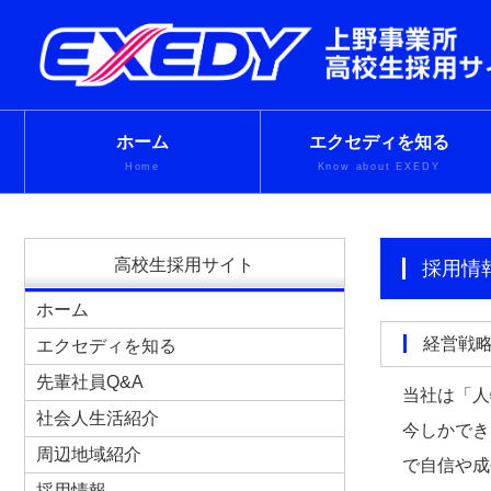
ホーム
エクセディを知る
Home
Know about EXEDY
高校生採用サイト
採用
ホーム
経営戦
エクセディを知る
先輩社員Q&A
当社は「人
社会人生活紹介
今しかでき
周辺地域紹介
で自信や成
採用情報