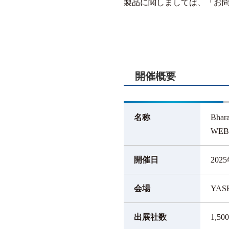
製品に関しましては、「お
開催概要
名称
Bha
WE
開催日
20
会場
YASH
出展社数
1,5