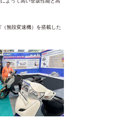
能によって高い登坂性能と高
）と、CVT（無段変速機）を搭載した