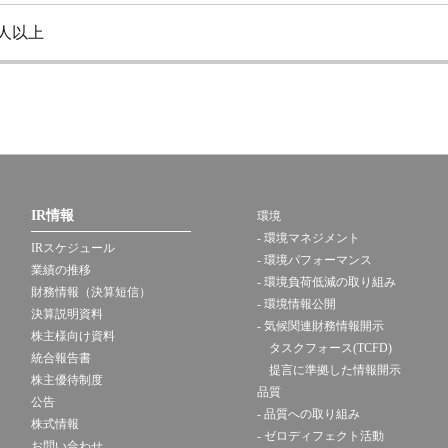
万人以上
IR情報
環境
- 環境マネジメント
IRスケジュール
- 環境パフォーマンス
業績の推移
- 環境負荷低減の取り組み
財務情報（決算短信）
- 環境情報公開
決算説明資料
- 気候関連財務情報開示
株主様向け資料
タスクフォース(TCFD)
統合報告書
提言に準拠した情報開示
株主優待制度
品質
公告
- 品質への取り組み
株式情報
- ゼロディフェクト活動
お問い合わせ